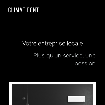
≡
Votre entreprise locale
P
l
u
s
q
u
'
u
n
s
e
r
v
i
c
e
,
u
n
e
p
a
s
s
i
o
n