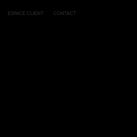
ESPACE CLIENT
CONTACT
n