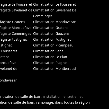
fagiste Le Fousseret
Climatisation Le Fousseret
fagiste Lavelanet de
Climatisation Lavelanet De
Comminges
fagiste Gratens
Climatisation Mondavezan
fagiste Marquefave
Climatisation Gratens
ffagiste Comminges
Climatisation Gouzens
fagiste Fustignac
Climatisation Fustignac
ustignac
Climatisation Picampeau
e Fousseret
Climatisation Sana
ratens
Climatisation Le Plan
Marquefave
Climatisation Plagne
avelanet de
Climatisation Montberaud
Mondavezan
ation de salle de bain, installation, entretien et
ation de salle de bain, ramonage, dans toutes la région