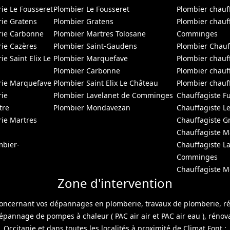
e Le Fousseret
Plombier Le Fousseret
Plombier chauf
ie Gratens
Plombier Gratens
Plombier chauf
ie Carbonne
Plombier Martres Tolosane
Comminges
ie Cazères
Plombier Saint-Gaudens
Plombier Chauf
 Saint Elix Le
Plombier Marquefave
Plombier chauf
Plombier Carbonne
Plombier chau
ie Marquefave
Plombier Saint Elix Le Château
Plombier chauf
ie
Plombier Lavelanet de Comminges
Chauffagiste F
tre
Plombier Mondavezan
Chauffagiste L
ie Martres
Chauffagiste G
Chauffagiste 
mbier-
Chauffagiste L
Comminges
Chauffagiste 
Zone d'intervention
ncernant vos dépannages en plomberie, travaux de plomberie, rénov
dépannage de pompes à chaleur ( PAC air air et PAC air eau ), rénov
Occitanie et dans toutes les localités à proximité de Climat Font :