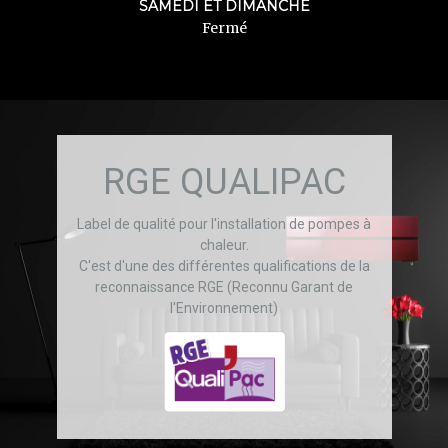
SAMEDI ET DIMANCHE
Fermé
RGE QUALIPAC
Label de qualité pour l'installation de pompes à
chaleur.
C'est d'une des différentes qualifications de la
reconnaissance RGE (Reconnu Garant de
l'Environnement)