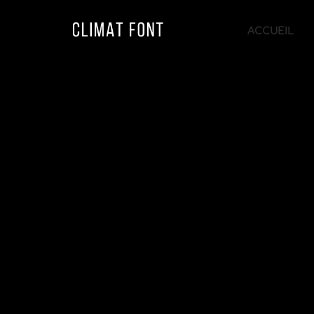
ACCUEIL
Chauffagiste
Un métier à part entière
Les systèmes de chauffage 