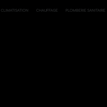
CLIMATISATION
CHAUFFAGE
PLOMBERIE SANITAIRE
Plus qu'un service, une passio
ont